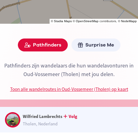
©
Stadia Maps
©
OpenStreetMap
contributors, ©
NodeMapp
Pathfinders
Surprise Me
Pathfinders zijn wandelaars die hun wandelavonturen in
Oud-Vossemeer (Tholen) met jou delen.
Toon alle wandelroutes in Oud-Vossemeer (Tholen) op kaart
Wilfried Lambrechts
Volg
Tholen, Nederland