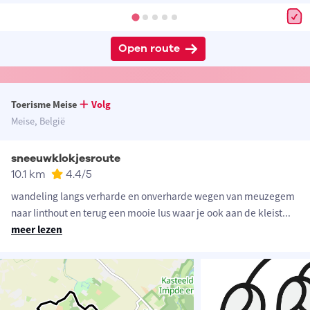
Open route
Toerisme Meise
Volg
Meise, België
sneeuwklokjesroute
10.1 km
4.4
/5
wandeling langs verharde en onverharde wegen van meuzegem
naar linthout en terug een mooie lus waar je ook aan de kleist
...
meer lezen