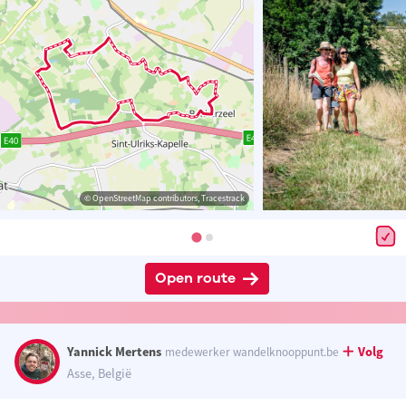
© OpenStreetMap contributors, Tracestrack
Open route
Yannick Mertens
Volg
medewerker wandelknooppunt.be
Asse, België