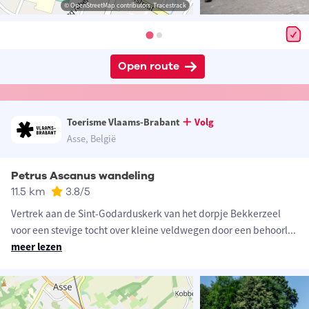
© OpenStreetMap contributors, Tracestrack
Open route
Toerisme Vlaams-Brabant
Volg
Asse, België
Petrus Ascanus wandeling
11.5 km
3.8
/5
Vertrek aan de Sint-Godarduskerk van het dorpje Bekkerzeel
voor een stevige tocht over kleine veldwegen door een behoorl
...
meer lezen