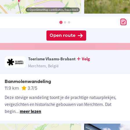
© OpenStreetMap contributors, Tracestrack
Open route
Toerisme Vlaams-Brabant
Volg
Merchtem, België
Banmolenwandeling
11.9 km
3.7
/5
Deze stevige wandeling toont je de prachtige natuurplekjes,
vergezichten en historische gebouwen van Merchtem. Dat
begin
...
meer lezen