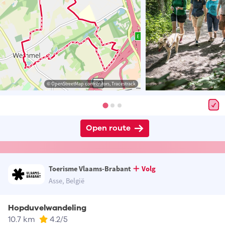
© OpenStreetMap contributors, Tracestrack
Open route
Toerisme Vlaams-Brabant
Volg
Asse, België
Hopduvelwandeling
10.7 km
4.2
/5