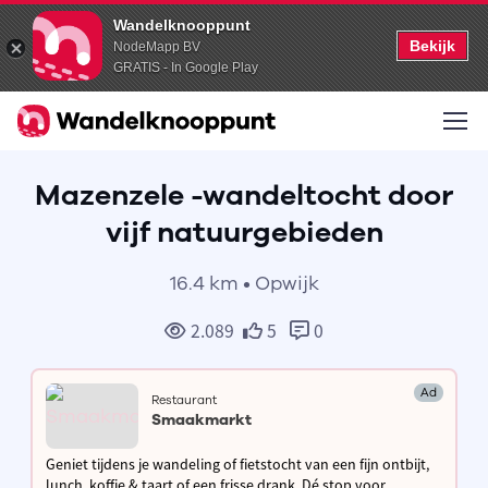
Wandelknooppunt
Bekijk
NodeMapp BV
GRATIS - In Google Play
Mazenzele -wandeltocht door
vijf natuurgebieden
16.4 km • Opwijk
2.089
5
0
Ad
Restaurant
Smaakmarkt
Geniet tijdens je wandeling of fietstocht van een fijn ontbijt,
lunch, koffie & taart of een frisse drank. Dé stop voor