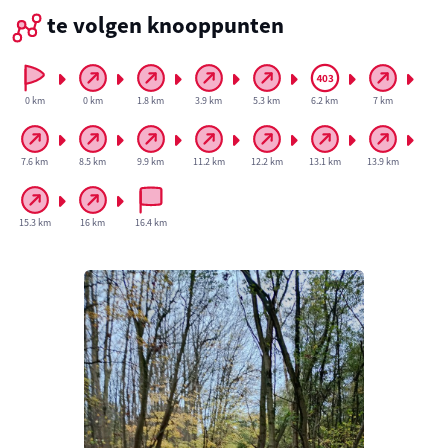
te volgen knooppunten
0 km
0 km
1.8 km
3.9 km
5.3 km
6.2 km
7 km
7.6 km
8.5 km
9.9 km
11.2 km
12.2 km
13.1 km
13.9 km
15.3 km
16 km
16.4 km