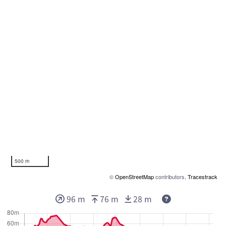
500 m
©
OpenStreetMap
contributors,
Tracestrack
Deze waarden g
96 m
76 m
28 m