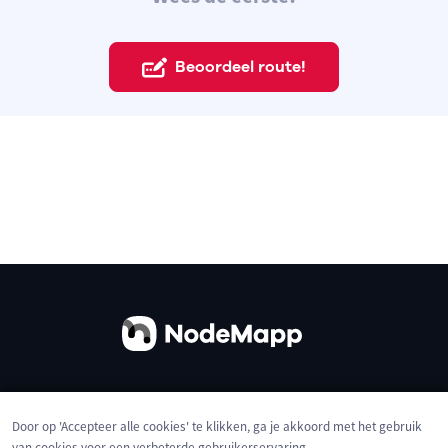
Beoordeel route!
Over ons
Contact
Gebruiksvoorwaarden
Door op 'Accepteer alle cookies' te klikken, ga je akkoord met het gebruik
Privacybeleid
Cookies
van cookies voor een verbeterde gebruikerservaring,