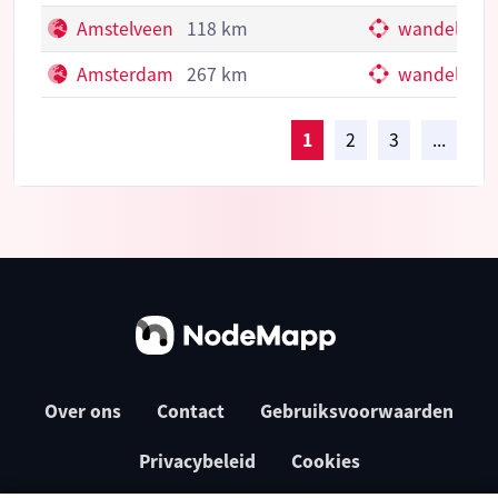
Amstelveen
118 km
wandelkno
Amsterdam
267 km
wandelkno
1
2
3
...
Over ons
Contact
Gebruiksvoorwaarden
Privacybeleid
Cookies