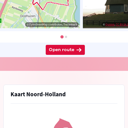
© OpenStreetMap contributors, Tracestrack
©
Quistnix
,
CC BY-SA 2
Open route
Kaart Noord-Holland