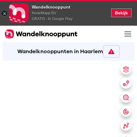
Wandelknooppunt
Bekijk
NodeMapp BV
GRATIS - In Google Play
Wandelknooppunten in Haarlem