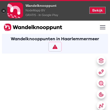
Wandelknooppunt
Bekijk
NodeMapp BV
GRATIS - In Google Play
Wandelknooppunten in Haarlemmermeer