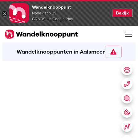
Wandelknooppunt
Bekijk
NodeMapp BV
GRATIS - In Google Play
Wandelknooppunten in Aalsmeer