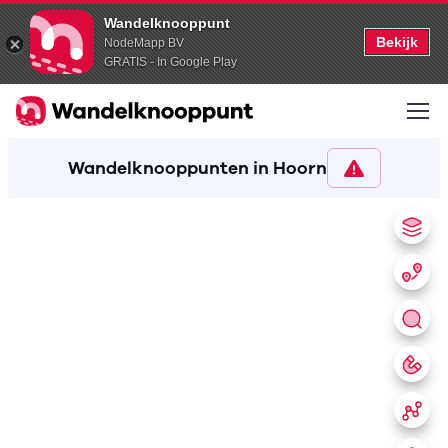
Wandelknooppunt
Bekijk
NodeMapp BV
GRATIS - In Google Play
Wandelknooppunten in Hoorn