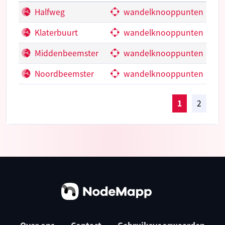
Halfweg
wandelknooppunten
Klaterbuurt
wandelknooppunten
Middenbeemster
wandelknooppunten
Noordbeemster
wandelknooppunten
1
2