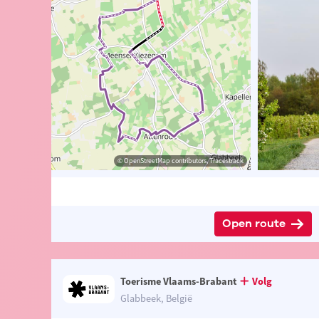
chaël Daenen
Toerisme Tielt-Winge
© OpenStreetMap contributors, Tracestrack
© OpenStreetMap contributors, Tracestrack
Open route
Toerisme Vlaams-Brabant
Volg
Glabbeek, België