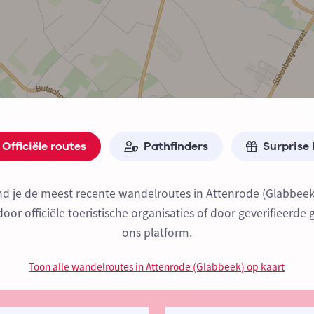
Officiële routes
Pathfinders
Surprise
nd je de meest recente wandelroutes in Attenrode (Glabbee
or officiële toeristische organisaties of door geverifieerde 
ons platform.
Toon alle wandelroutes in Attenrode (Glabbeek) op kaart