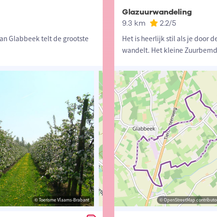
Glazuurwandeling
9.3 km
2.2
/5
van Glabbeek telt de grootste
Het is heerlijk stil als je doo
wandelt. Het kleine Zuurbemd
© Toerisme Vlaams-Brabant
© Toerisme Vlaams-Brabant
© OpenStreetMap contributors, Trac
© OpenStreetMap contributor