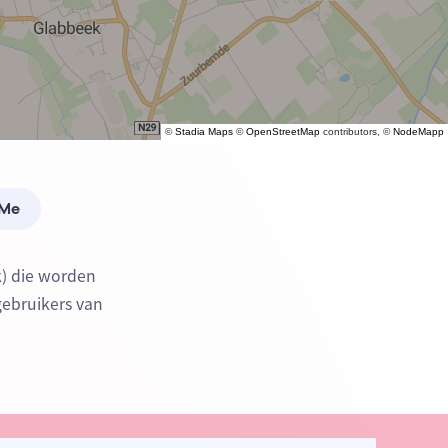
©
Stadia Maps
©
OpenStreetMap
contributors, ©
NodeMapp
 Me
k) die worden
gebruikers van