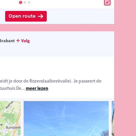
Open route
Brabant
Volg
idt je door de Rozendaalbeekvallei. Je passeert de
tuurhuis De
...
meer lezen