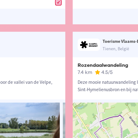
Toerisme Vlaams-
Tienen, België
Rozendaalwandeling
7.4 km
4.5
/5
oor de vallei van de Velpe,
Deze mooie natuurwandeling le
Sint-Hymelienusbron en bij na