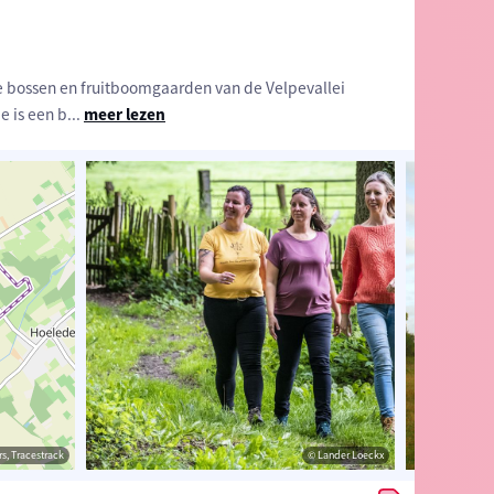
r de bossen en fruitboomgaarden van de Velpevallei
e is een b
...
meer lezen
estrack
s, Tracestrack
© Toerisme Vlaams-Brabant
© Lander Loeckx
© Op