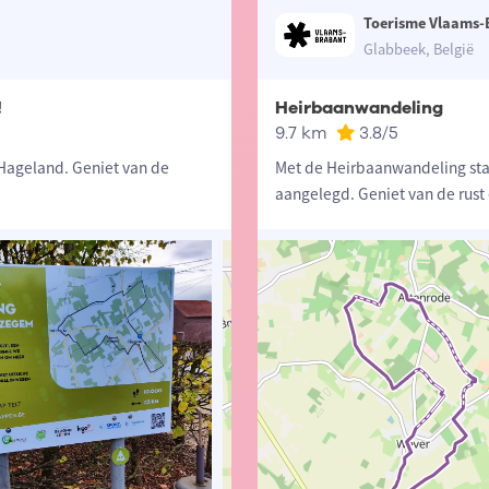
Toerisme Vlaams-
Glabbeek, België
!
Heirbaanwandeling
9.7 km
3.8
/5
 Hageland. Geniet van de
Met de Heirbaanwandeling sta
aangelegd. Geniet van de rust