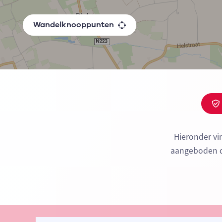
Wandelknooppunten
Hieronder vi
aangeboden do