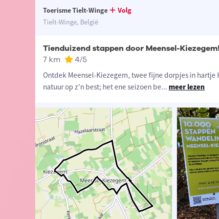
Toerisme Tielt-Winge
Volg
Tielt-Winge, België
Tienduizend stappen door Meensel-Kiezegem
7 km
4
/5
Ontdek Meensel-Kiezegem, twee fijne dorpjes in hartje
natuur op z'n best; het ene seizoen be
...
meer lezen