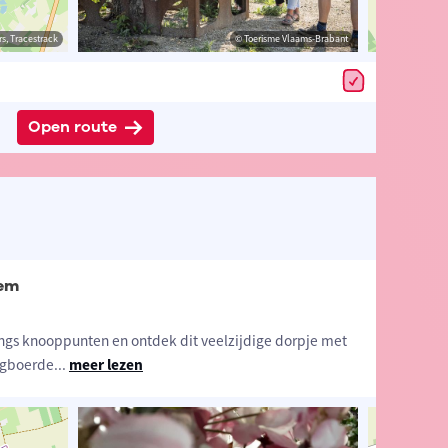
estrack
s, Tracestrack
© Toerisme Tielt-Winge
© Toerisme Vlaams-Brabant
© Op
Open route
gem
langs knooppunten en ontdek dit veelzijdige dorpje met
rgboerde
...
meer lezen