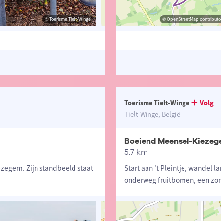
© Toerisme Tielt-Winge
© Toerisme Vlaams-Brabant
© OpenStreetMap contributors, Trac
© OpenStreetMap contributor
Toerisme Tielt-Winge
Volg
Tielt-Winge, België
Boeiend Meensel-Kieze
5.7 km
zegem. Zijn standbeeld staat
Start aan 't Pleintje, wandel 
onderweg fruitbomen, een zo