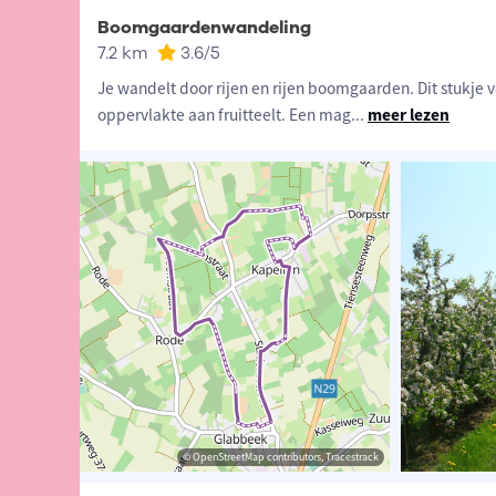
Boomgaardenwandeling
7.2 km
3.6
/5
Je wandelt door rijen en rijen boomgaarden. Dit stukje 
oppervlakte aan fruitteelt. Een mag
...
meer lezen
ibutors, Tracestrack
aams-Brabant
© OpenStreetMap contributors, Tracestrack
© Lander Loeckx