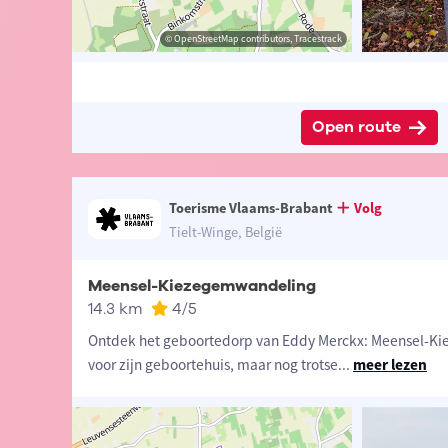
e Tielt-Winge
isme Vlaams-Brabant
© OpenStreetMap contributors, Tracestrack
© OpenStreetMap contributors, Tracestrack
Open route
Toerisme Vlaams-Brabant
Volg
Tielt-Winge, België
Meensel-Kiezegemwandeling
14.3 km
4
/5
Ontdek het geboortedorp van Eddy Merckx: Meensel-Kie
voor zijn geboortehuis, maar nog trotse
...
meer lezen