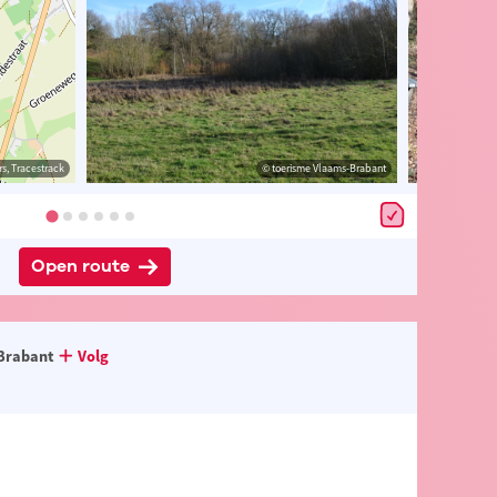
s, Tracestrack
rabant
© OpenStreetMap contributors, Tracestrack
© toerisme Vlaams-Brabant
Open route
Brabant
Volg