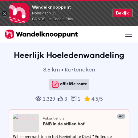
Wandelknooppunt
Bekijk
NodeMapp BV
GRATIS - In Google Play
Heerlijk Hoeledenwandeling
3.5 km • Kortenaken
officiële route
1.329
3
1
4.5
/5
Ad
Vakantiehuis
BNB In de stillen hof
Wil je overnachten in het Begijnhof te Diest ? Volledige