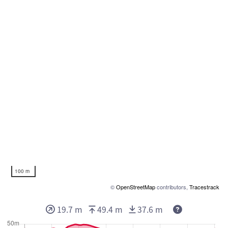
100 m
©
OpenStreetMap
contributors,
Tracestrack
19.7 m
49.4 m
37.6 m