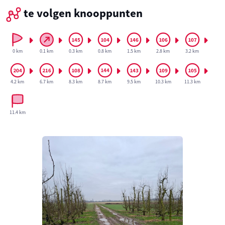
te volgen knooppunten
0 km
0.1 km
0.3 km
0.8 km
1.5 km
2.8 km
3.2 km
4.2 km
6.7 km
8.3 km
8.7 km
9.5 km
10.3 km
11.3 km
11.4 km