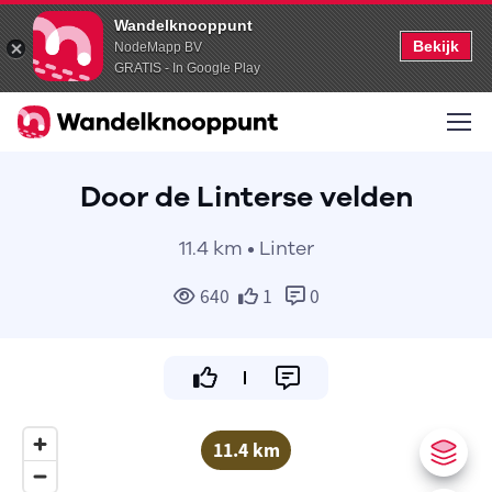
Wandelknooppunt
Bekijk
NodeMapp BV
GRATIS - In Google Play
Door de Linterse velden
11.4 km • Linter
640
1
0
11.4 km