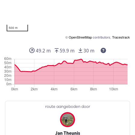
500 m
©
OpenStreetMap
contributors,
Tracestrack
49.2 m
59.9 m
30 m
route aangeboden door
Jan Theunis