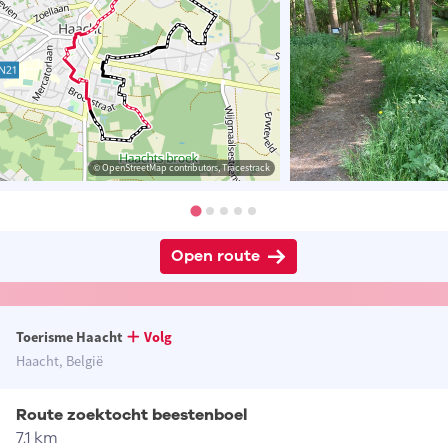
© OpenStreetMap contributors, Tracestrack
Open route
Toerisme Haacht
Volg
Haacht, België
Route zoektocht beestenboel
7.1 km