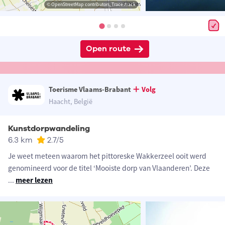
© OpenStreetMap contributors, Tracestrack
Open route
Toerisme Vlaams-Brabant
Volg
Haacht, België
Kunstdorpwandeling
6.3 km
2.7
/5
Je weet meteen waarom het pittoreske Wakkerzeel ooit werd
genomineerd voor de titel ‘Mooiste dorp van Vlaanderen’. Deze
...
meer lezen