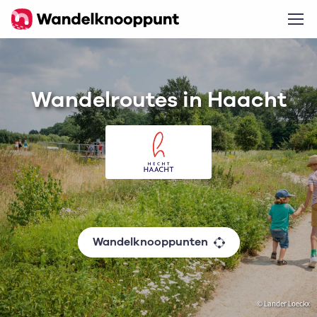
Wandelroutes in Haacht
Wandelknooppunten
© Lander Loeckx