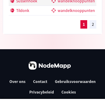
Sussenhoek
wandelknooppunten
Tildonk
wandelknooppunten
1
2
Over ons
Contact
Gebruiksvoorwaarden
Privacybeleid
Cookies