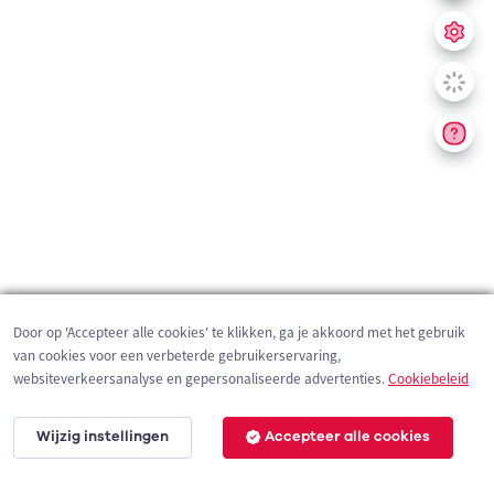
Door op 'Accepteer alle cookies' te klikken, ga je akkoord met het gebruik
van cookies voor een verbeterde gebruikerservaring,
websiteverkeersanalyse en gepersonaliseerde advertenties.
Cookiebeleid
Wijzig instellingen
Accepteer alle cookies
200 m
©
OpenStreetMap
contributors,
Tracestrack