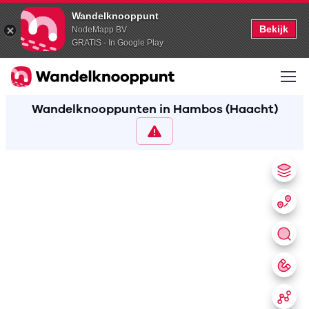
Wandelknooppunt
Bekijk
NodeMapp BV
GRATIS - In Google Play
Wandelknooppunten in Hambos (Haacht)