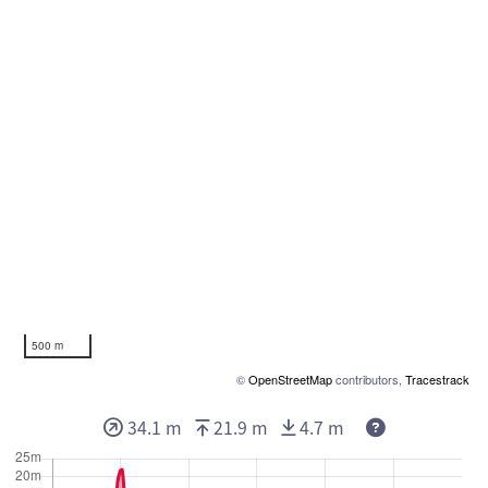
500 m
©
OpenStreetMap
contributors,
Tracestrack
34.1 m
21.9 m
4.7 m