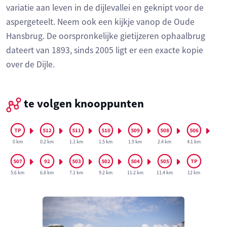
variatie aan leven in de dijlevallei en geknipt voor de
aspergeteelt. Neem ook een kijkje vanop de Oude
Hansbrug. De oorspronkelijke gietijzeren ophaalbrug
dateert van 1893, sinds 2005 ligt er een exacte kopie
over de Dijle.
te volgen knooppunten
0 km
0.2 km
1.1 km
1.5 km
1.9 km
2.4 km
4.1 km
5.6 km
6.8 km
7.1 km
9.2 km
11.2 km
11.4 km
12 km