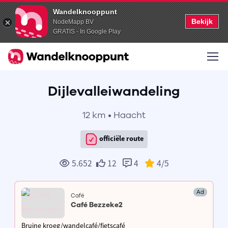
Wandelknooppunt
Bekijk
NodeMapp BV
GRATIS - In Google Play
Dijlevalleiwandeling
12 km • Haacht
officiële route
5.652
12
4
4
/5
Ad
Café
Café Bezzeke2
Bruine kroeg/wandelcafé/fietscafé