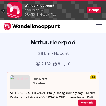
Wandelknooppunt
Bekijk
NodeMapp BV
GRATIS - In Google Play
Natuurleerpad
5.8 km • Haacht
2.132
8
0
Ad
Restaurant
't kafee
ALLE DAGEN OPEN VANAF 10U (dinsdag sluitingsdag) TRENDY
Restaurant - Eetcafé VOOR JONG & OUD. Ergens tussen Putte
en Beerzel ligt 't Kafee, waar je rustig iets kan eten en drinken.
Meer info