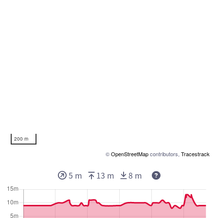
200 m
©
OpenStreetMap
contributors,
Tracestrack
5 m
13 m
8 m