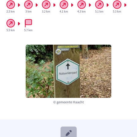
2.5 km
3 km
3.2 km
4.1 km
4.3 km
5.1 km
5.3 km
5.5 km
5.7 km
© gemeente Haacht