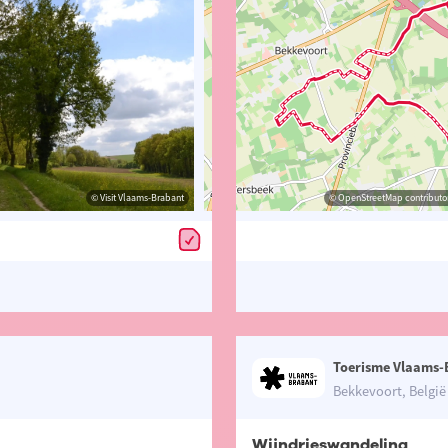
© Visit Vlaams-Brabant
© Visit Vlaams-Brabant
© OpenStreetMap contributors, Trac
© OpenStreetMap contributor
Toerisme Vlaams-
Bekkevoort, België
Wijndrieswandeling