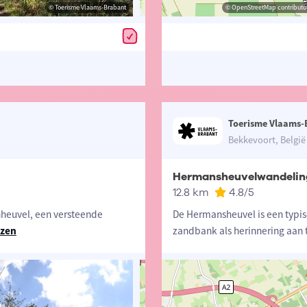
© Toerisme Vlaams-Brabant
© Visit Vlaams-Brabant
© OpenStreetMap contributors, Trac
© OpenStreetMap contributor
Toerisme Vlaams-
Bekkevoort, België
Hermansheuvelwandelin
12.8 km
4.8
/5
nheuvel, een versteende
De Hermansheuvel is een typi
ezen
zandbank als herinnering aan 