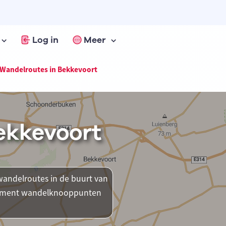
Log in
Meer
Wandelroutes in Bekkevoort
ekkevoort
andelroutes in de buurt van
 moment wandelknooppunten