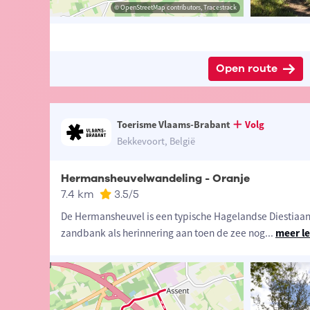
aams-Brabant
Visit Vlaams-Brabant
© OpenStreetMap contributors, Tracestrack
© OpenStreetMap contributors, Tracestrack
Open route
Toerisme Vlaams-Brabant
Volg
Bekkevoort, België
Hermansheuvelwandeling - Oranje
7.4 km
3.5
/5
De Hermansheuvel is een typische Hagelandse Diestiaa
zandbank als herinnering aan toen de zee nog
...
meer l