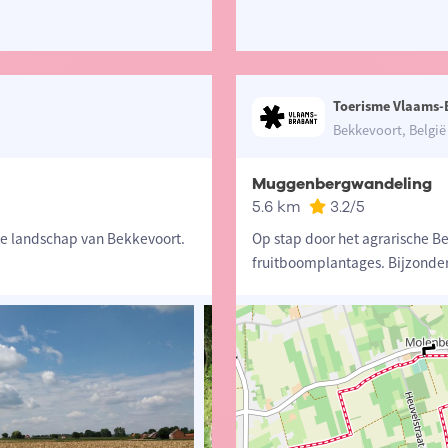
Toerisme Vlaams-
Bekkevoort, België
Muggenbergwandeling
5.6 km
3.2
/5
se landschap van Bekkevoort.
Op stap door het agrarische B
fruitboomplantages. Bijzonde