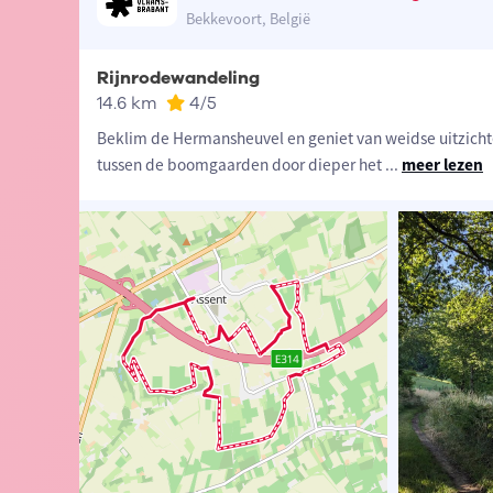
Bekkevoort, België
Rijnrodewandeling
14.6 km
4
/5
Beklim de Hermansheuvel en geniet van weidse uitzich
tussen de boomgaarden door dieper het
...
meer lezen