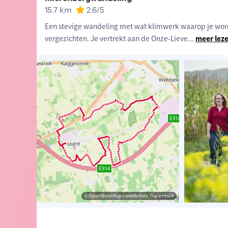
15.7 km
2.6
/5
Een stevige wandeling met wat klimwerk waarop je wor
vergezichten. Je vertrekt aan de Onze-Lieve
...
meer lez
ander Loeckx
© Lander Loeckx
© OpenStreetMap contributors, Tracestrack
© OpenStreetMap contributors, Tracestrack