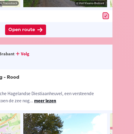
estrack
s, Tracestrack
© Toerisme Vlaams-Brabant
© Visit Vlaams-Brabant
© Op
Open route
Brabant
Volg
g - Rood
sche Hagelandse Diestiaanheuvel, een versteende
toen de zee nog
...
meer lezen