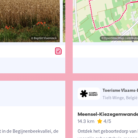
© Baptist Vlaeminck
© Lander Loeckx
© OpenStreetMap contributor
© Lander 
Toerisme Vlaams-
Tielt-Winge, België
Meensel-Kiezegemwande
14.3 km
4
/5
in de Begijnenbeekvallei, de
Ontdek het geboortedorp van 