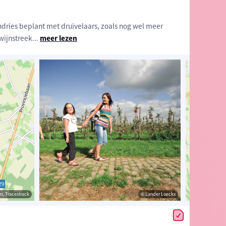
ndries beplant met druivelaars, zoals nog wel meer
wijnstreek
...
meer lezen
estrack
s, Tracestrack
© Lander Loeckx
© Lander Loeckx
© Op