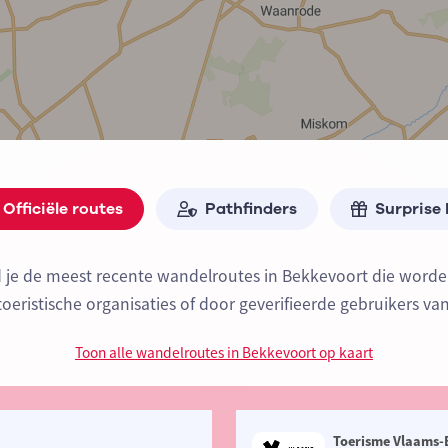
Officiële routes
Pathfinders
Surprise
d je de meest recente wandelroutes in Bekkevoort die wor
 toeristische organisaties of door geverifieerde gebruikers va
Toon alle wandelroutes in Bekkevoort op kaart
Toerisme Vlaams-