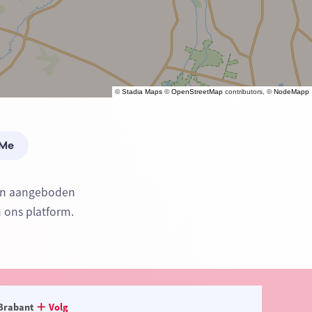
©
Stadia Maps
©
OpenStreetMap
contributors, ©
NodeMapp
 Me
den aangeboden
n ons platform.
Brabant
Volg