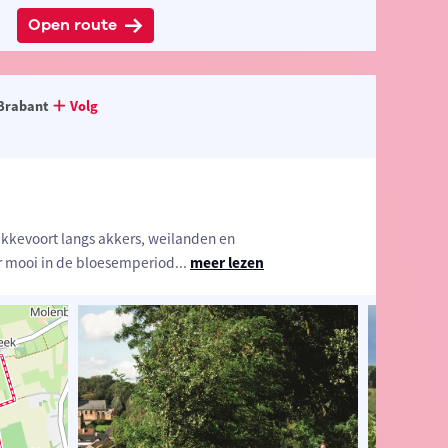
Open route
Brabant
Volg
ekkevoort langs akkers, weilanden en
r mooi in de bloesemperiod
...
meer lezen