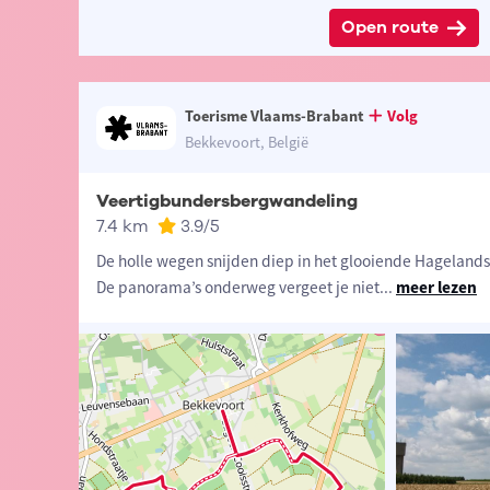
Open route
Toerisme Vlaams-Brabant
Volg
Bekkevoort, België
Veertigbundersbergwandeling
7.4 km
3.9
/5
De holle wegen snijden diep in het glooiende Hageland
De panorama’s onderweg vergeet je niet
...
meer lezen