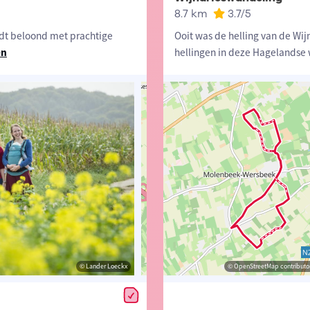
8.7 km
3.7
/5
dt beloond met prachtige
Ooit was de helling van de Wij
en
hellingen in deze Hagelandse 
© Lander Loeckx
© Lander Loeckx
© OpenStreetMap contributors, Trac
© OpenStreetMap contributor