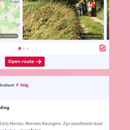
s, Tracestrack
Loeckx
© OpenStreetMap contributors, Tracestrack
© Lander Loeckx
Open route
Brabant
Volg
ling
Eddy Merckx: Meensel-Kiezegem. Zijn standbeeld staat