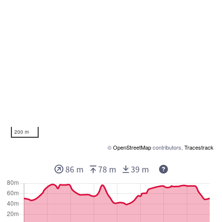
200 m
©
OpenStreetMap
contributors,
Tracestrack
Deze waarden g
86 m
78 m
39 m