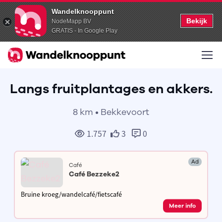
Wandelknooppunt
Bekijk
NodeMapp BV
GRATIS - In Google Play
Langs fruitplantages en akkers.
8 km • Bekkevoort
1.757
3
0
Ad
Café
Café Bezzeke2
Bruine kroeg/wandelcafé/fietscafé
Meer info