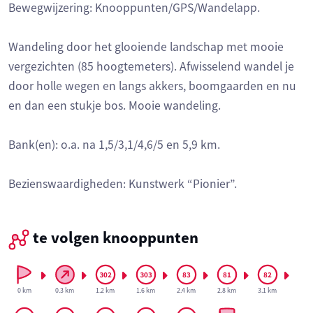
Bewegwijzering: Knooppunten/GPS/Wandelapp.
Wandeling door het glooiende landschap met mooie
vergezichten (85 hoogtemeters). Afwisselend wandel je
door holle wegen en langs akkers, boomgaarden en nu
en dan een stukje bos. Mooie wandeling.
Bank(en): o.a. na 1,5/3,1/4,6/5 en 5,9 km.
Bezienswaardigheden: Kunstwerk “Pionier”.
te volgen knooppunten
0 km
0.3 km
1.2 km
1.6 km
2.4 km
2.8 km
3.1 km