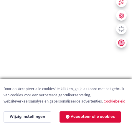
Door op 'Accepteer alle cookies' te klikken, ga je akkoord met het gebruik
van cookies voor een verbeterde gebruikerservaring,
websiteverkeersanalyse en gepersonaliseerde advertenties.
Cookiebeleid
Wijzig instellingen
Accepteer alle cookies
200 m
©
OpenStreetMap
contributors,
Tracestrack