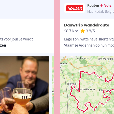
Routen
Volg
Maarkedal, Belgi
Dauwtrip wandelroute
28.7 km
3.8
/5
ts voor jou! Je wordt
Lage zon, witte nevelslierten 
ezen
Vlaamse Ardennen op hun moo