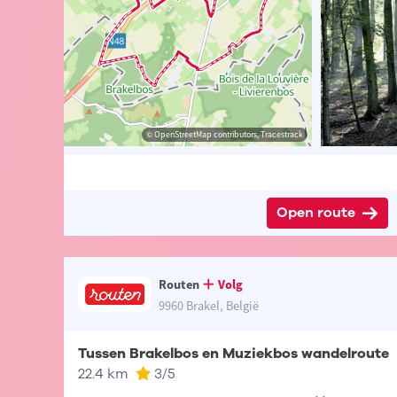
t-Vlaanderen
sme Oost-Vlaanderen
© OpenStreetMap contributors, Tracestrack
© OpenStreetMap contributors, Tracestrack
Open route
Routen
Volg
9960 Brakel, België
Tussen Brakelbos en Muziekbos wandelroute
22.4 km
3
/5