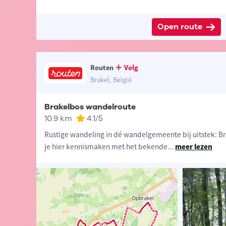
Open route
Routen
Volg
Brakel, België
Brakelbos wandelroute
10.9 km
4.1
/5
Rustige wandeling in dé wandelgemeente bij uitstek: Bra
je hier kennismaken met het bekende
...
meer lezen