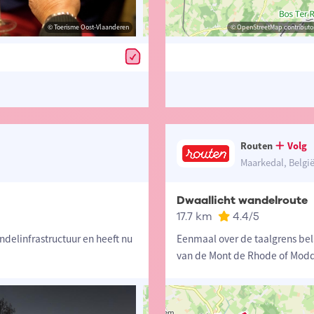
© Toerisme Oost-Vlaanderen
© Toerisme Oost-Vlaanderen
© OpenStreetMap contributors, Trac
© OpenStreetMap contributor
Routen
Volg
Maarkedal, Belgi
Dwaallicht wandelroute
17.7 km
4.4
/5
delinfrastructuur en heeft nu
Eenmaal over de taalgrens bel
van de Mont de Rhode of Mod