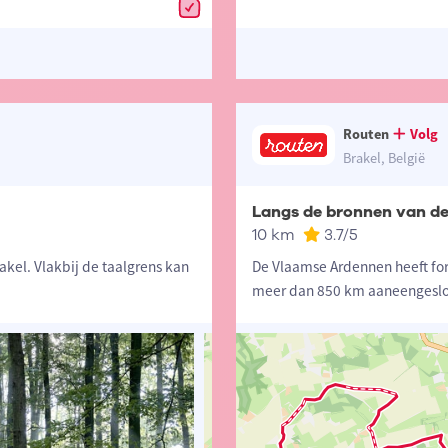
Routen
Volg
Brakel, België
Langs de bronnen van d
10 km
3.7
/5
kel. Vlakbij de taalgrens kan
De Vlaamse Ardennen heeft for
meer dan 850 km aaneengesl