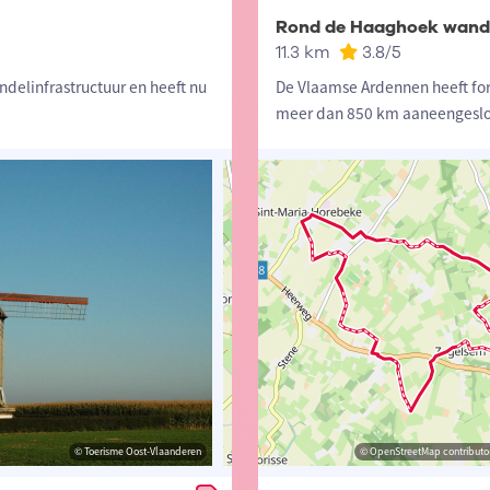
Rond de Haaghoek wand
11.3 km
3.8
/5
delinfrastructuur en heeft nu
De Vlaamse Ardennen heeft for
meer dan 850 km aaneengesl
© Toerisme Oost-Vlaanderen
© Toerisme Oost-Vlaanderen
© OpenStreetMap contributors, Trac
© OpenStreetMap contributor