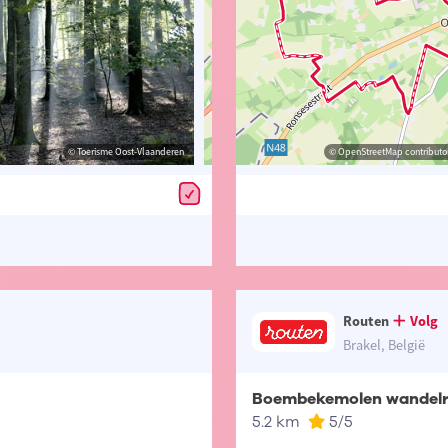
© Toerisme Oost-Vlaanderen
© Toerisme Oost-Vlaanderen
© OpenStreetMap contributors, Trac
© OpenStreetMap contributor
Routen
Volg
Brakel, België
Boembekemolen wandelr
5.2 km
5
/5