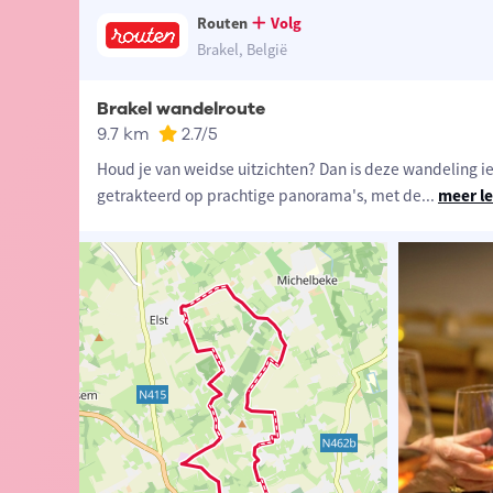
Routen
Volg
Brakel, België
Brakel wandelroute
9.7 km
2.7
/5
Houd je van weidse uitzichten? Dan is deze wandeling ie
getrakteerd op prachtige panorama's, met de
...
meer l