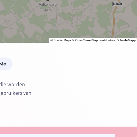
©
Stadia Maps
©
OpenStreetMap
contributors, ©
NodeMapp
 Me
 die worden
gebruikers van