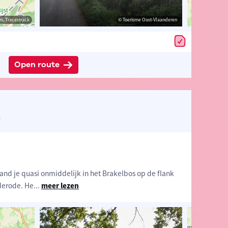
estrack
s, Tracestrack
© Toerisme Oost-Vlaanderen
© Toerisme Oost-Vlaanderen
© Op
Open route
ë
and je quasi onmiddelijk in het Brakelbos op de flank
derode. He
...
meer lezen