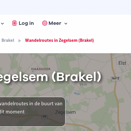
Log in
Meer
Brakel
Wandelroutes in Zegelsem (Brakel)
egelsem (Brakel)
andelroutes in de buurt van
p dit moment