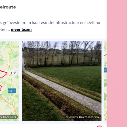
elroute
s geïnvesteerd in haar wandelinfrastructuur en heeft nu
oten
...
meer lezen
estrack
s, Tracestrack
© Toerisme Oost-Vlaanderen
© Toerisme Oost-Vlaanderen
© Op