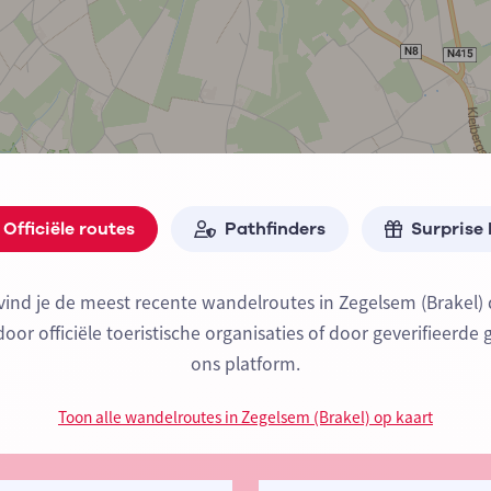
Officiële routes
Pathfinders
Surprise
vind je de meest recente wandelroutes in Zegelsem (Brakel)
or officiële toeristische organisaties of door geverifieerde 
ons platform.
Toon alle wandelroutes in Zegelsem (Brakel) op kaart