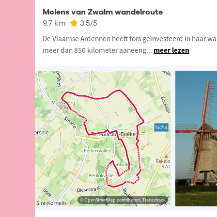
Molens van Zwalm wandelroute
9.7 km
3.5
/5
De Vlaamse Ardennen heeft fors geïnvesteerd in haar wan
meer dan 850 kilometer aaneeng
...
meer lezen
t-Vlaanderen
sme Oost-Vlaanderen
© OpenStreetMap contributors, Tracestrack
© OpenStreetMap contributors, Tracestrack