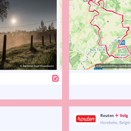
© Toerisme Oost-Vlaanderen
© Toerisme Oost-Vlaanderen
© OpenStreetMap contributors, Trac
© OpenStreetMap contributor
Routen
Volg
Horebeke, België