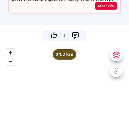
(14u-19u), zondag en feestdagen (11u-18u), van mei tot en
Meer info
met augustus.
24.2 km