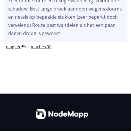
Zeer mooie route en rustige wandeling. Voldoende
schaduw. Best lange broek aandoen wegens doorns
en netels op bepaalde stukken (zeer beperkt doch
vervelend) Route best wandelen als het een paar
dagen droog is geweest
reageer
•
reacties (
0
)