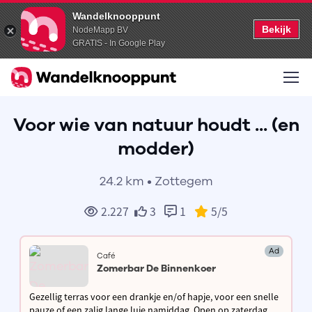
Wandelknooppunt
Bekijk
NodeMapp BV
GRATIS - In Google Play
Voor wie van natuur houdt ... (en
modder)
24.2 km • Zottegem
2.227
3
1
5
/5
Ad
Café
Zomerbar De Binnenkoer
Gezellig terras voor een drankje en/of hapje, voor een snelle
pauze of een zalig lange luie namiddag. Open op zaterdag