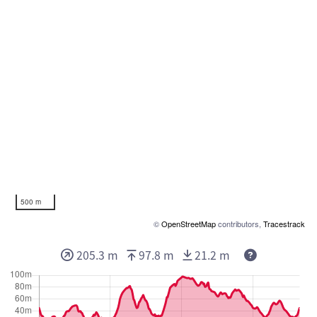
500 m
©
OpenStreetMap
contributors,
Tracestrack
205.3 m
97.8 m
21.2 m