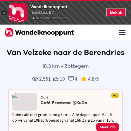
Wandelknooppunt
Bekijk
NodeMapp BV
GRATIS - In Google Play
Van Velzeke naar de Berendries
18.3 km • Zottegem
2.551
10
4
4.8
/5
Ad
Café
Café-Feestzaal @KuDa
Ruim café met groot zonnig terras Alle dagen open Ma- di -
do -vr vanaf 10h30 Woensdag vanaf 16h Za & zo vanaf 10h
Buiten de openingsuren is voor groepen op afspraak
Meer info