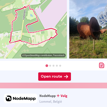
© OpenStreetMap contributors, Tracestrack
Open route
NodeMapp
Volg
Lommel, België