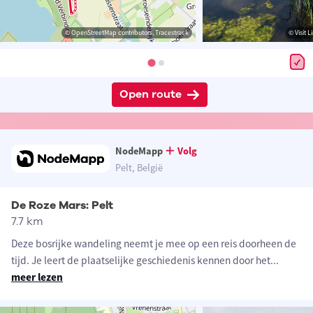
© OpenStreetMap contributors, Tracestrack
© Visit 
Open route
NodeMapp
Volg
Pelt, België
De Roze Mars: Pelt
7.7 km
Deze bosrijke wandeling neemt je mee op een reis doorheen de
tijd. Je leert de plaatselijke geschiedenis kennen door het
...
meer lezen