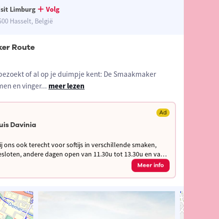
isit Limburg
Volg
500 Hasselt, België
er Route
t bezoekt of al op je duimpje kent: De Smaakmaker
en en vinger
...
meer lezen
Ad
uis Davinia
bij ons ook terecht voor softijs in verschillende smaken,
Meer info