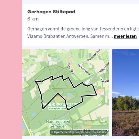
Gerhagen Stiltepad
6 km
Gerhagen vormt de groene long van Tessenderlo en ligt 
Vlaams-Brabant en Antwerpen. Samen m
...
meer lezen
Visit Limburg
© Visit Limburg
© OpenStreetMap contributors, Tracestrack
© OpenStreetMap contributors, Tracestrack