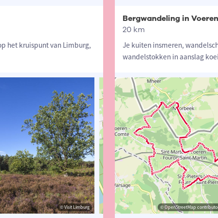
Bergwandeling in Voere
20 km
op het kruispunt van Limburg,
Je kuiten insmeren, wandelsc
wandelstokken in aanslag koei
© Visit Limburg
© Visit Limburg
© OpenStreetMap contributors, Trac
© OpenStreetMap contributor