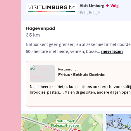
Visit Limburg
Volg
Pelt, België
Hagevenpad
6.5 km
Natuur kent geen grenzen, en al zeker niet in het noord
600 hectare met heide, vennen, bosse
...
meer lezen
Restaurant
Frituur Eethuis Davinia
Naast heerlijke frietjes kun je bij ons ook terecht voor soft
broodjes, pasta’s,… Ma en di gesloten, andere dagen open van 11.30u tot 13.30u en van
16.30u tot 21.30u