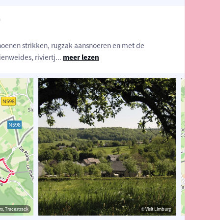
n
hoenen strikken, rugzak aansnoeren en met de
enweides, riviertj
...
meer lezen
estrack
s, Tracestrack
© Visit Limburg
© Visit Limburg
© Op