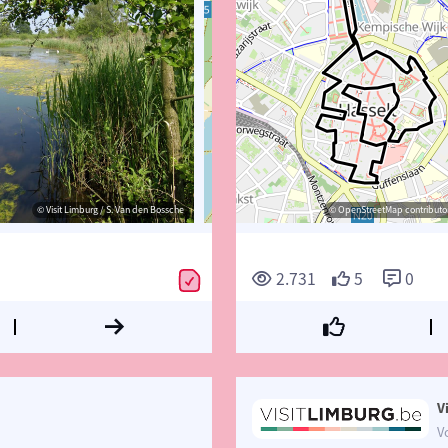
© Visit Limburg / S. Van den Bossche
© Visit Limburg
© OpenStreetMap contributors, Trac
© OpenStreetMap contributor
2.731
5
0
V
V