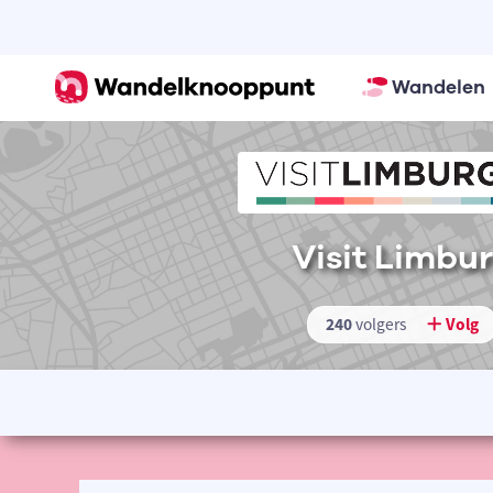
Wandelen
Visit Limbu
240
volgers
Volg