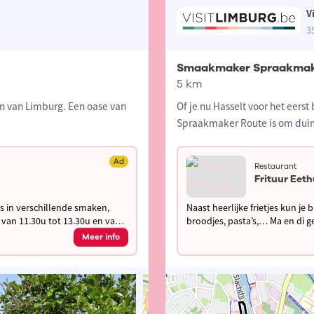
V
3
Smaakmaker Spraakmak
5 km
en van Limburg. Een oase van
Of je nu Hasselt voor het eers
Spraakmaker Route is om duim
Ad
Restaurant
Frituur Eeth
ijs in verschillende smaken,
Naast heerlijke frietjes kun je 
broodjes, pasta’s,… Ma en di gesloten, andere dagen open van 11.30u tot 13.30u en van
16.30u tot 21.30u
Meer info