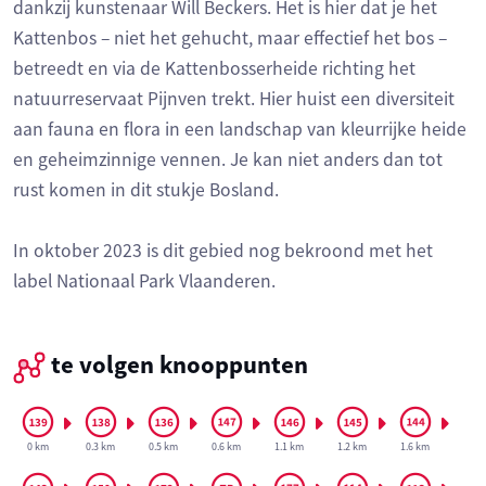
dankzij kunstenaar Will Beckers. Het is hier dat je het
Kattenbos – niet het gehucht, maar effectief het bos –
betreedt en via de Kattenbosserheide richting het
natuurreservaat Pijnven trekt. Hier huist een diversiteit
aan fauna en flora in een landschap van kleurrijke heide
en geheimzinnige vennen. Je kan niet anders dan tot
rust komen in dit stukje Bosland.
In oktober 2023 is dit gebied nog bekroond met het
label Nationaal Park Vlaanderen.
te volgen knooppunten
0 km
0.3 km
0.5 km
0.6 km
1.1 km
1.2 km
1.6 km