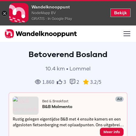
Wandelknooppunt
Bekijk
NodeMapp BV
GRATIS - In Google Play
Betoverend Bosland
10.4 km • Lommel
1.860
3
2
3.2
/5
Ad
Bed & Breakfast
B&B Molmento
Rustig gelegen eigentijdse B&B met 4 ensuite kamers en een
afgesloten fietsenberging met oplaadpunten. Ons uitgebreid
huisgemaakt ontbijt met streekproducten garandeert een
Meer info