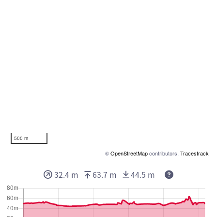
500 m
©
OpenStreetMap
contributors,
Tracestrack
32.4 m
63.7 m
44.5 m