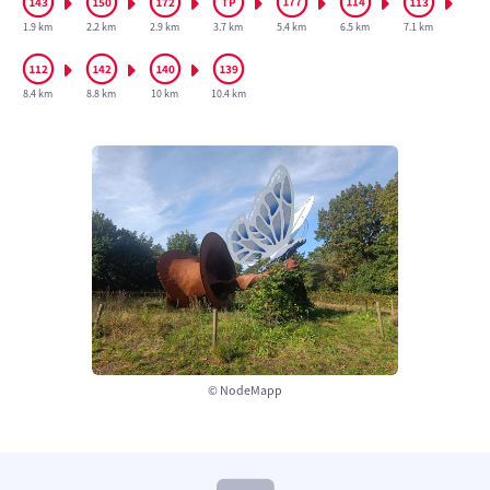
1.9 km
2.2 km
2.9 km
3.7 km
5.4 km
6.5 km
7.1 km
8.4 km
8.8 km
10 km
10.4 km
© NodeMapp