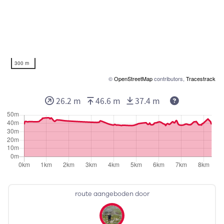
300 m
©
OpenStreetMap
contributors,
Tracestrack
26.2 m
46.6 m
37.4 m
route aangeboden door