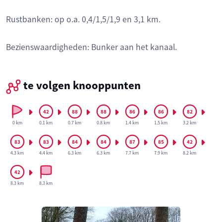
Rustbanken: op o.a. 0,4/1,5/1,9 en 3,1 km.
Bezienswaardigheden: Bunker aan het kanaal.
te volgen knooppunten
0 km
0.1 km
0.7 km
0.8 km
1.4 km
1.5 km
3.2 km
4.3 km
4.4 km
6.3 km
6.3 km
7.7 km
7.9 km
8.2 km
8.3 km
8.3 km