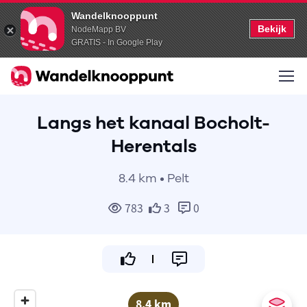
Wandelknooppunt
Bekijk
NodeMapp BV
GRATIS - In Google Play
Langs het kanaal Bocholt-
Herentals
8.4 km • Pelt
783
3
0
8.4 km