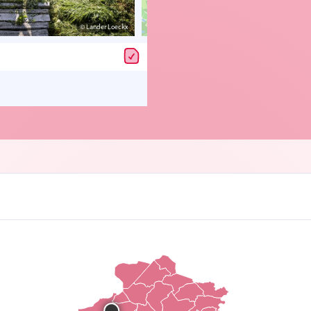
© Lander Loeckx
© OpenStreetMap contributors, Trac