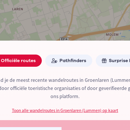
Officiële routes
Pathfinders
Surprise
nd je de meest recente wandelroutes in Groenlaren (Lumme
or officiële toeristische organisaties of door geverifieerde 
ons platform.
Toon alle wandelroutes in Groenlaren (Lummen) op kaart