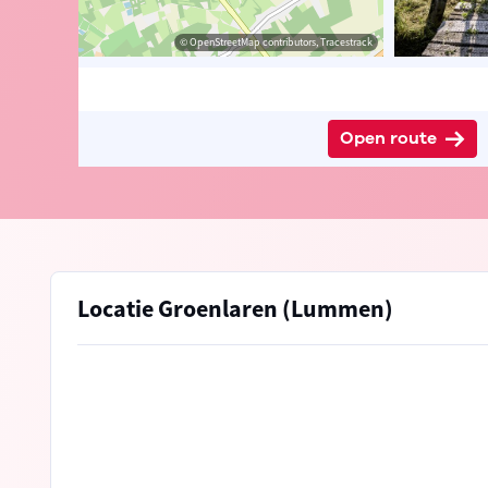
ander Loeckx
© OpenStreetMap contributors, Tracestrack
Open route
Locatie Groenlaren (Lummen)