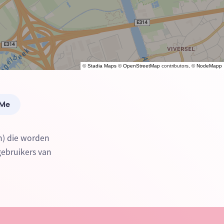
©
Stadia Maps
©
OpenStreetMap
contributors, ©
NodeMapp
 Me
n) die worden
gebruikers van