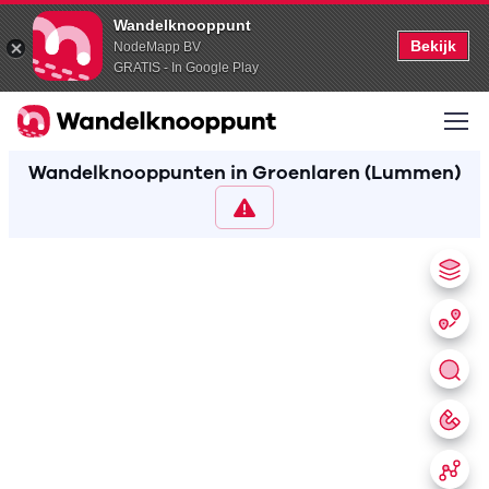
Wandelknooppunt
Bekijk
NodeMapp BV
GRATIS - In Google Play
Wandelknooppunten in Groenlaren (Lummen)