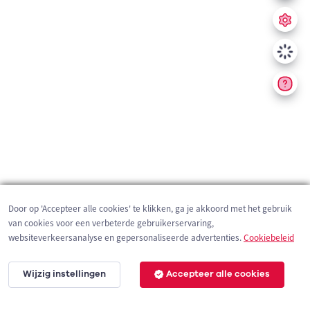
Door op 'Accepteer alle cookies' te klikken, ga je akkoord met het gebruik
van cookies voor een verbeterde gebruikerservaring,
websiteverkeersanalyse en gepersonaliseerde advertenties.
Cookiebeleid
Wijzig instellingen
Accepteer alle cookies
200 m
©
OpenStreetMap
contributors,
Tracestrack