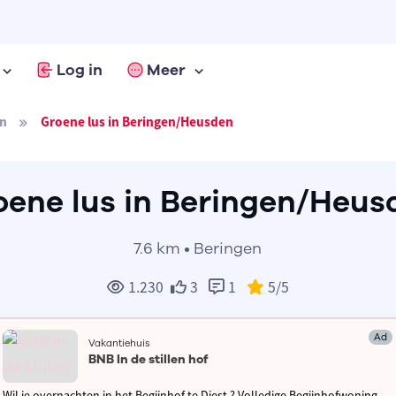
Log in
Meer
n
Groene lus in Beringen/Heusden
oene lus in Beringen/Heus
7.6 km • Beringen
1.230
3
1
5
/5
Ad
Vakantiehuis
BNB In de stillen hof
Wil je overnachten in het Begijnhof te Diest ? Volledige Begijnhofwoning