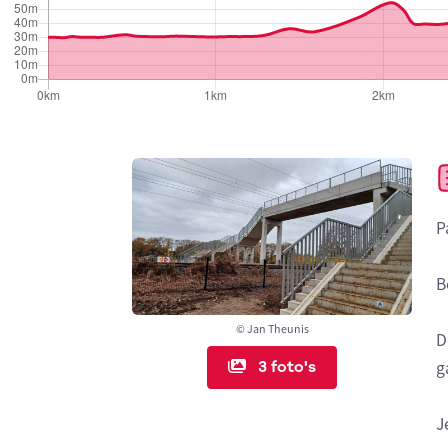
P
B
© Jan Theunis
D
3 foto's
g
J