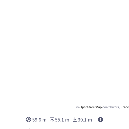
©
OpenStreetMap
contributors,
Trace
59.6 m
55.1 m
30.1 m