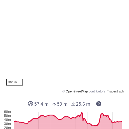
300 m
©
OpenStreetMap
contributors,
Tracestrack
57.4 m
59 m
25.6 m