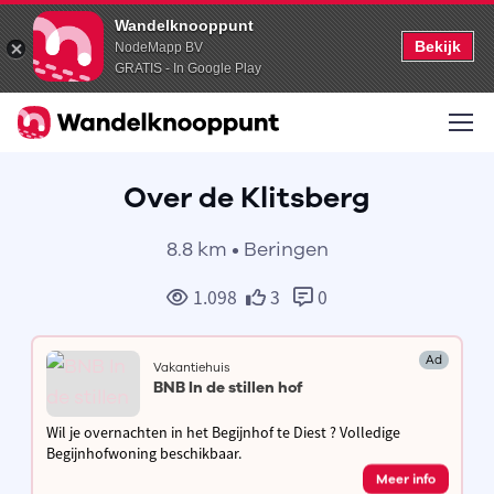
Wandelknooppunt
Bekijk
NodeMapp BV
GRATIS - In Google Play
Over de Klitsberg
8.8 km • Beringen
1.098
3
0
Ad
Vakantiehuis
BNB In de stillen hof
Wil je overnachten in het Begijnhof te Diest ? Volledige
Begijnhofwoning beschikbaar.
Meer info