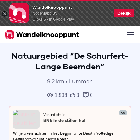
Wandelknooppunt
Bekijk
NodeMapp BV
GRATIS - In Google Play
Natuurgebied “De Schurfert-
Lange Beemden”
9.2 km • Lummen
1.808
3
0
Ad
Vakantiehuis
BNB In de stillen hof
Wil je overnachten in het Begijnhof te Diest ? Volledige
Begijnhofwoning beschikbaar.