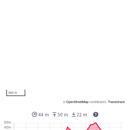
300 m
©
OpenStreetMap
contributors,
Tracestrack
44 m
50 m
22 m