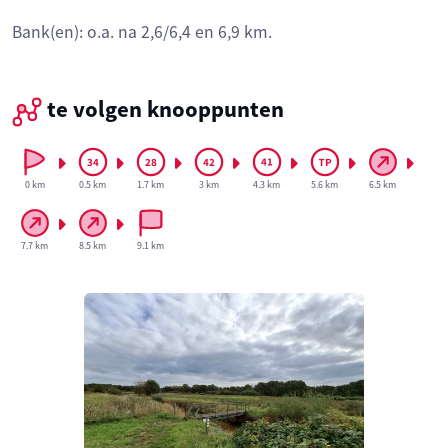
Bank(en): o.a. na 2,6/6,4 en 6,9 km.
te volgen knooppunten
0 km
0.5 km
1.7 km
3 km
4.3 km
5.6 km
6.5 km
7.7 km
8.5 km
9.1 km