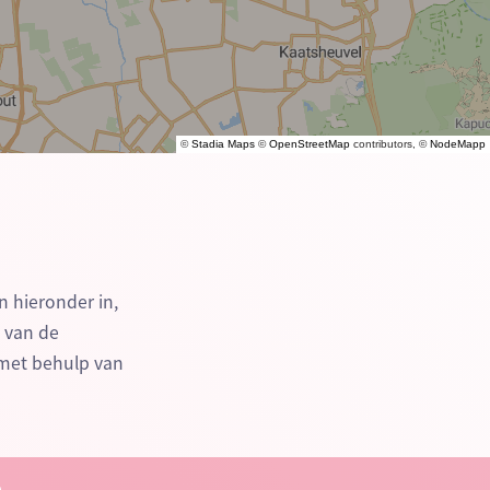
©
Stadia Maps
©
OpenStreetMap
contributors, ©
NodeMapp
n hieronder in,
n van de
met behulp van