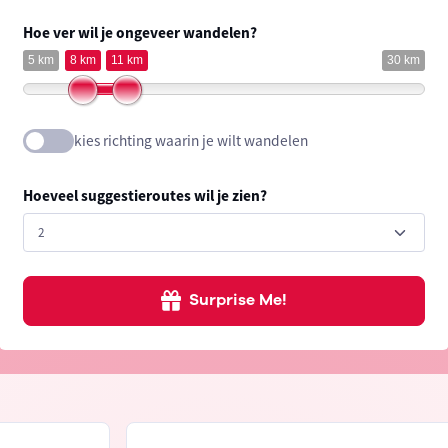
Hoe ver wil je ongeveer wandelen?
5 km
8 km
11 km
30 km
kies richting waarin je wilt wandelen
Hoeveel suggestieroutes wil je zien?
Surprise Me!