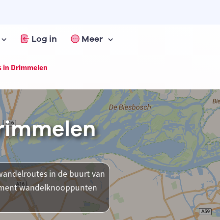
Log in
Meer
 in Drimmelen
Drimmelen
andelroutes in de buurt van
 moment wandelknooppunten