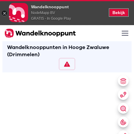
Wandelknooppunt
Bekijk
NodeMapp BV
GRATIS - In Google Play
Wandelknooppunten in Hooge Zwaluwe
(Drimmelen)