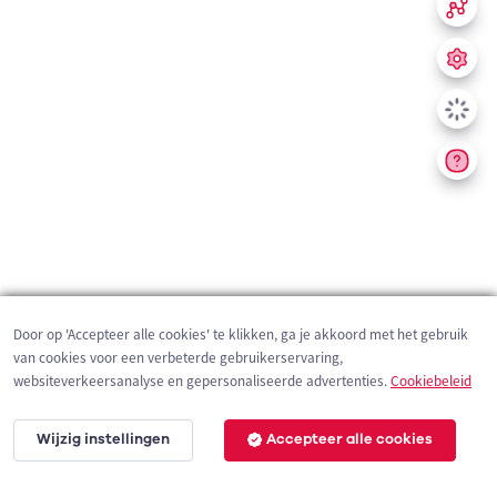
Door op 'Accepteer alle cookies' te klikken, ga je akkoord met het gebruik
van cookies voor een verbeterde gebruikerservaring,
websiteverkeersanalyse en gepersonaliseerde advertenties.
Cookiebeleid
Wijzig instellingen
Accepteer alle cookies
200 m
©
OpenStreetMap
contributors,
Tracestrack