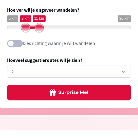
Hoe ver wil je ongeveer wandelen?
5 km
8 km
11 km
30 km
kies richting waarin je wilt wandelen
Hoeveel suggestieroutes wil je zien?
Surprise Me!