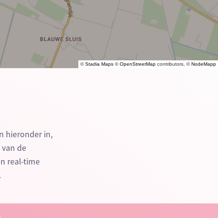
©
Stadia Maps
©
OpenStreetMap
contributors, ©
NodeMapp
n hieronder in,
n van de
n real-time
.