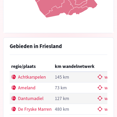
Gebieden in Friesland
regio/plaats
km wandelnetwerk
Achtkarspelen
145 km
wande
Ameland
73 km
wande
Dantumadiel
127 km
wande
De Fryske Marren
480 km
wande