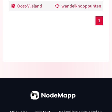
Oost-Vlieland
wandelknooppunten
1