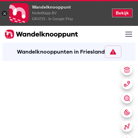
Wandelknooppunt
Bekijk
NodeMapp BV
GRATIS - In Google Play
Wandelknooppunten in Friesland