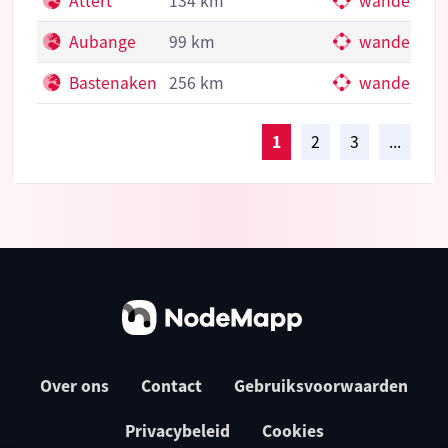
Attert
134 km
wandelkno
Aubange
99 km
wandelkno
Bastenaken
256 km
wandelkno
1
2
3
...
Over ons
Contact
Gebruiksvoorwaarden
Privacybeleid
Cookies