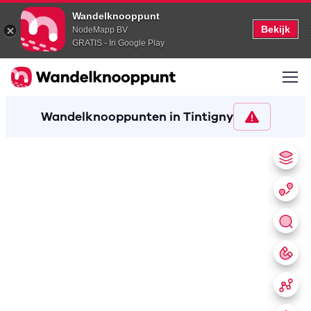
Wandelknooppunt
Bekijk
NodeMapp BV
GRATIS - In Google Play
Wandelknooppunten in Tintigny