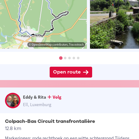
© OpenStreetMap contributors, Tracestrack
Open route
Eddy & Rita
Volg
Ell, Luxemburg
Colpach-Bas Circuit transfrontalière
12.8 km
Markeringen: rode rechthoek op een witte achtergrond Tijdens