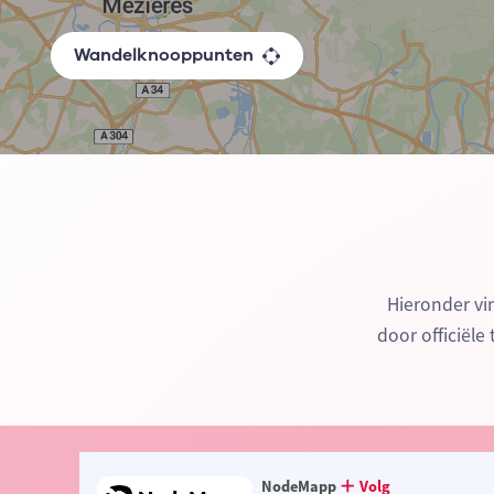
Wandelknooppunten
Hieronder vi
door officiële
NodeMapp
Volg