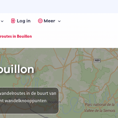
Log in
Meer
outes in Bouillon
uillon
andelroutes in de buurt van
oment wandelknooppunten