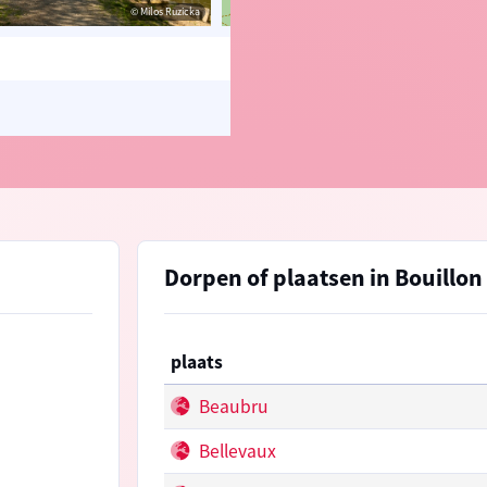
© Milos Ruzicka
© OpenStreetMap contributors, Trac
Dorpen of plaatsen in Bouillon
plaats
Beaubru
Bellevaux