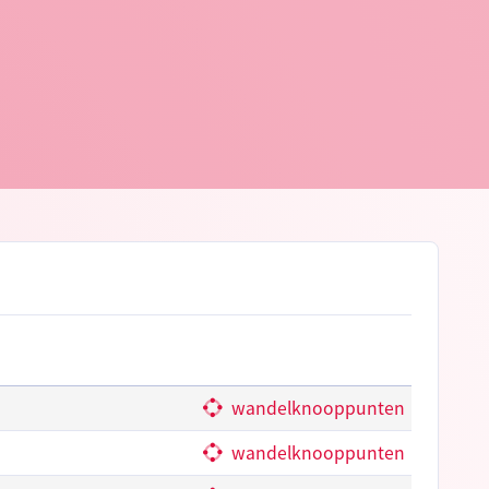
estrack
© Milos Ruzicka
© Op
wandelknooppunten
wandelknooppunten