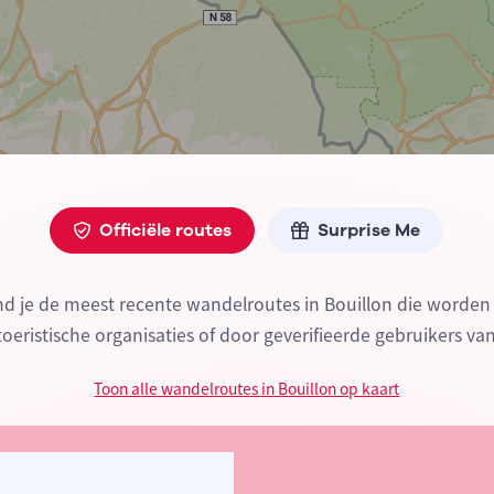
Officiële routes
Surprise Me
nd je de meest recente wandelroutes in Bouillon die word
 toeristische organisaties of door geverifieerde gebruikers va
Toon alle wandelroutes in Bouillon op kaart