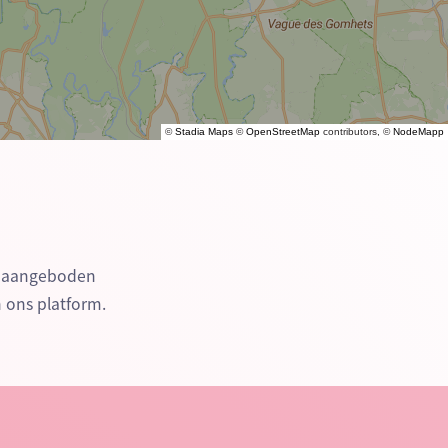
©
Stadia Maps
©
OpenStreetMap
contributors, ©
NodeMapp
en aangeboden
n ons platform.