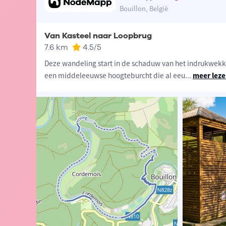
Bouillon, België
Van Kasteel naar Loopbrug
7.6 km
4.5
/5
Deze wandeling start in de schaduw van het indrukwekk
een middeleeuwse hoogteburcht die al eeu
...
meer lez