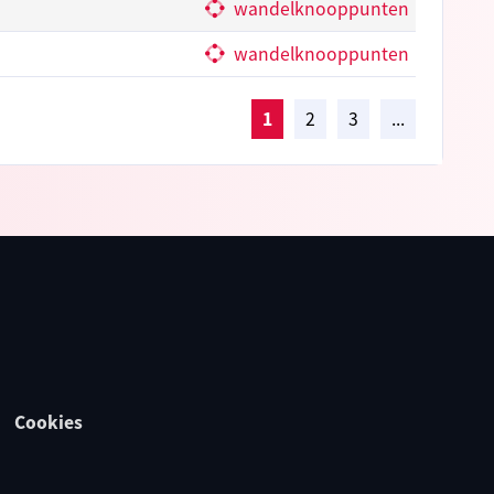
wandelknooppunten
wandelknooppunten
1
2
3
...
Cookies