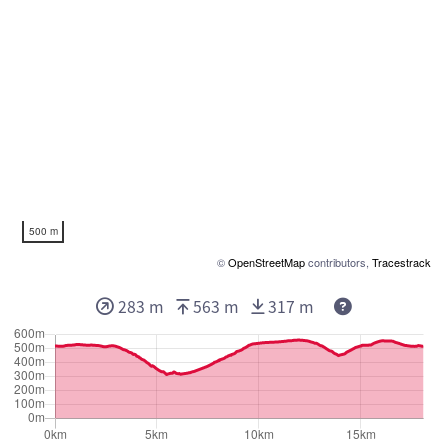
500 m
©
OpenStreetMap
contributors,
Tracestrack
283 m
563 m
317 m