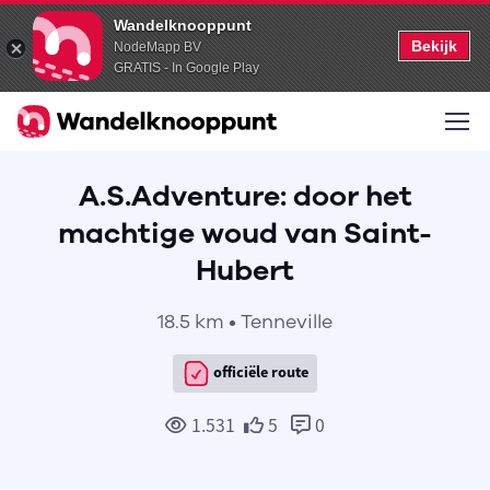
Wandelknooppunt
Bekijk
NodeMapp BV
GRATIS - In Google Play
A.S.Adventure: door het
machtige woud van Saint-
Hubert
18.5 km • Tenneville
officiële route
1.531
5
0