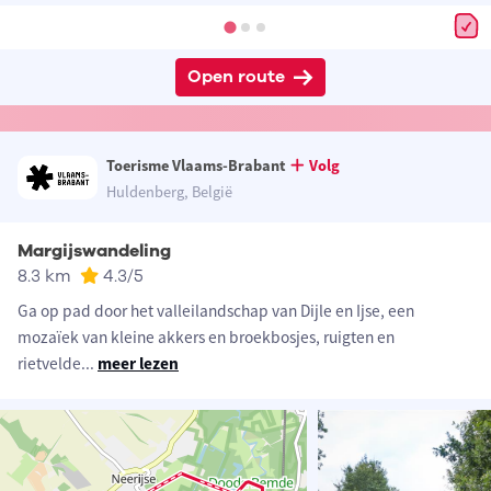
Open route
Toerisme Vlaams-Brabant
Volg
Huldenberg, België
Margijswandeling
8.3 km
4.3
/5
Ga op pad door het valleilandschap van Dijle en Ijse, een
mozaïek van kleine akkers en broekbosjes, ruigten en
rietvelde
...
meer lezen