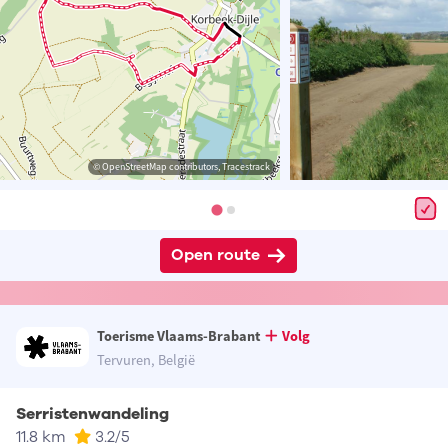
© OpenStreetMap contributors, Tracestrack
Open route
Toerisme Vlaams-Brabant
Volg
Tervuren, België
Serristenwandeling
11.8 km
3.2
/5