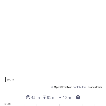
300 m
©
OpenStreetMap
contributors,
Tracestrack
45 m
81 m
40 m