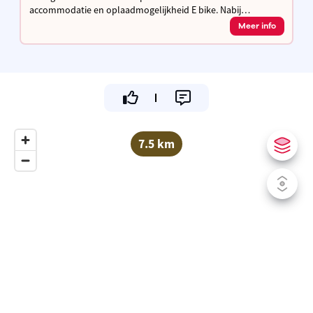
accommodatie en oplaadmogelijkheid E bike. Nabij
fietssnelweg F3 / F8 en de Stad Leuven.
Meer info
7.5 km