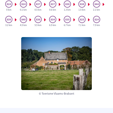
0 km
0.1 km
0.5 km
0.6 km
1.3 km
1.5 km
2.1 km
3.2 km
4.5 km
5.5 km
6.5 km
6.7 km
7.1 km
7.5 km
© Toerisme Vlaams-Brabant