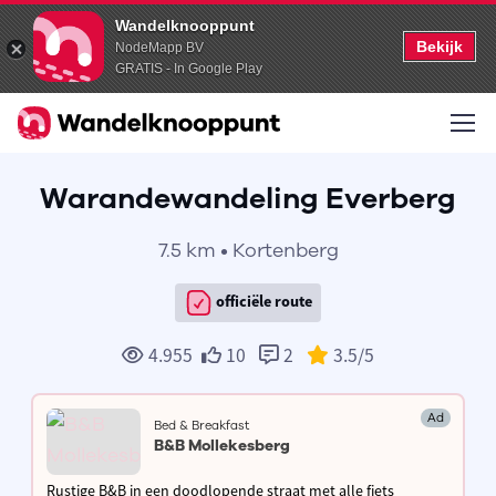
Wandelknooppunt
Bekijk
NodeMapp BV
GRATIS - In Google Play
Warandewandeling Everberg
7.5 km • Kortenberg
officiële route
4.955
10
2
3.5
/5
Ad
Bed & Breakfast
B&B Mollekesberg
Rustige B&B in een doodlopende straat met alle fiets