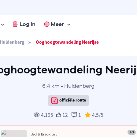
Log in
Meer
Huldenberg
Ooghoogtewandeling Neerijse
oghoogtewandeling Neerij
6.4 km • Huldenberg
officiële route
4.195
12
1
4.5
/5
Ad
Bed & Breakfast