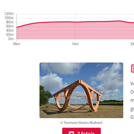
V
O
m
g
G
© Toerisme Vlaams-Brabant
2 foto's