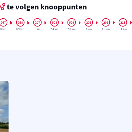
te volgen knooppunten
0 km
0.9 km
1 km
2.4 km
2.8 km
4 km
4.9 km
5.1 km