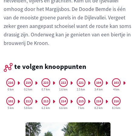
rietvelden, vijvers en grachten. Klim uit de Ijsevallei
omhoog door het Margijsbos. De Doode Bemde is één
van de mooiste groene parels in de Dijlevallei. Vergeet
zeker geen aangepast schoeisel want de route kan soms
drassig zijn. Onderweg kan je genieten van een biertje in
brouwerij De Kroon.
te volgen knooppunten
0 km
0.2 km
0.7 km
1.6 km
2.5 km
3.4 km
4 km
5 km
5.8 km
6.1 km
6.6 km
7 km
8.2 km
8.3 km