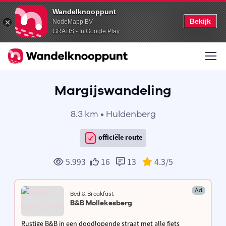
Wandelknooppunt
Bekijk
NodeMapp BV
GRATIS - In Google Play
Margijswandeling
8.3 km • Huldenberg
officiële route
5.993
16
13
4.3
/5
Ad
Bed & Breakfast
B&B Mollekesberg
Rustige B&B in een doodlopende straat met alle fiets