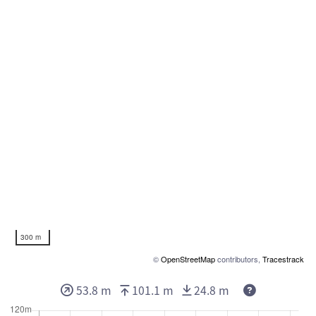
300 m
©
OpenStreetMap
contributors,
Tracestrack
53.8 m
101.1 m
24.8 m