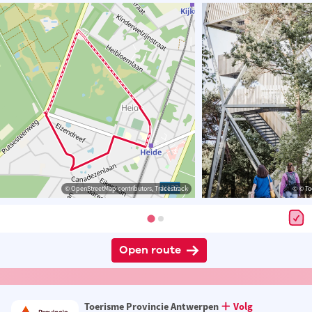
© OpenStreetMap contributors, Tracestrack
© © To
Open route
Toerisme Provincie Antwerpen
Volg