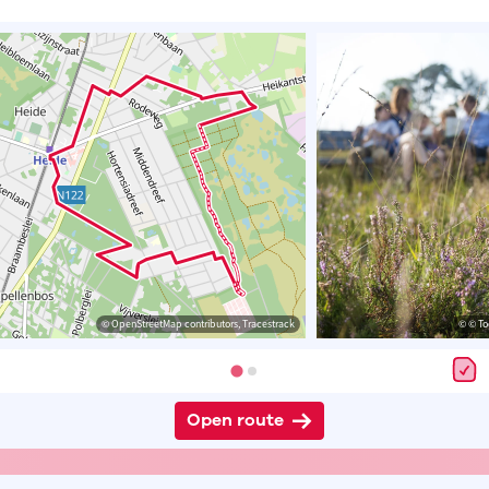
© OpenStreetMap contributors, Tracestrack
© © To
Open route