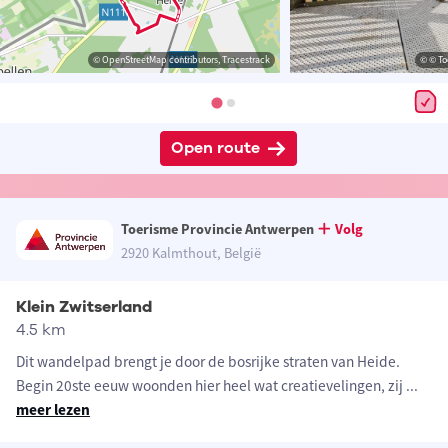
© OpenStreetMap contributors, Tracestrack
© © To
Open route
Toerisme Provincie Antwerpen
Volg
2920 Kalmthout, België
Klein Zwitserland
4.5 km
Dit wandelpad brengt je door de bosrijke straten van Heide.
Begin 20ste eeuw woonden hier heel wat creatievelingen, zij
...
meer lezen