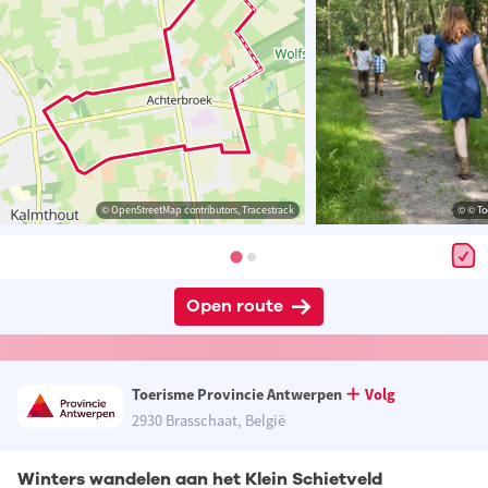
© OpenStreetMap contributors, Tracestrack
© © To
Open route
Toerisme Provincie Antwerpen
Volg
2930 Brasschaat, België
Winters wandelen aan het Klein Schietveld