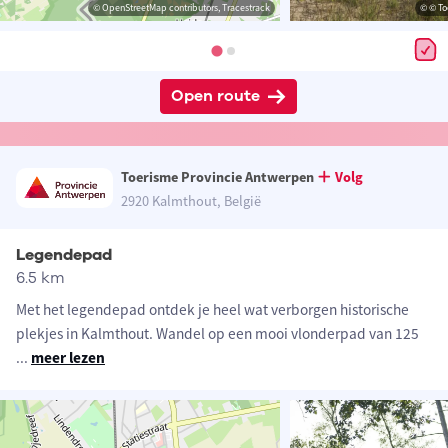
© OpenStreetMap contributors, Tracestrack
© © To
Open route
Toerisme Provincie Antwerpen
Volg
2920 Kalmthout, België
Legendepad
6.5 km
Met het legendepad ontdek je heel wat verborgen historische
plekjes in Kalmthout. Wandel op een mooi vlonderpad van 125
...
meer lezen