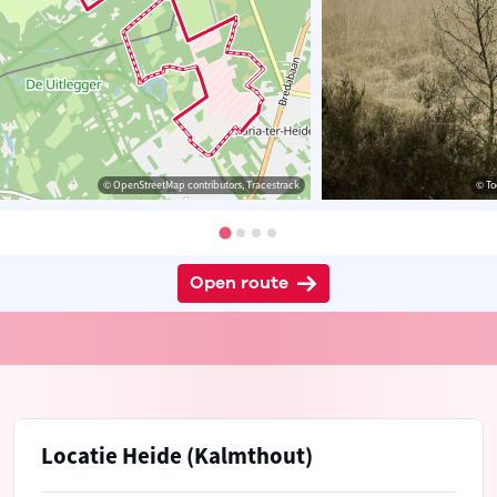
© OpenStreetMap contributors, Tracestrack
© To
Open route
Locatie Heide (Kalmthout)