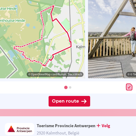
© OpenStreetMap contributors, Tracestrack
© © To
Open route
Toerisme Provincie Antwerpen
Volg
2920 Kalmthout, België