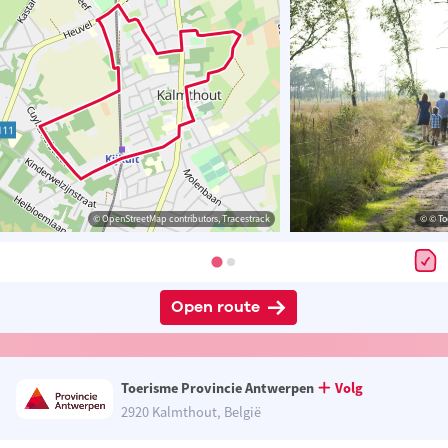
© OpenStreetMap contributors, Tracestrack
© © To
Open route
Toerisme Provincie Antwerpen
Volg
2920 Kalmthout, België