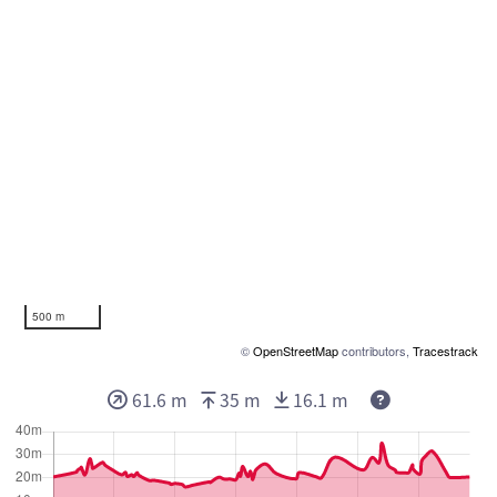
500 m
©
OpenStreetMap
contributors,
Tracestrack
61.6 m
35 m
16.1 m