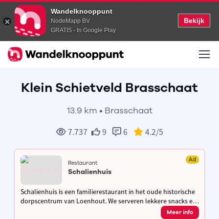
Wandelknooppunt
Bekijk
NodeMapp BV
GRATIS - In Google Play
Klein Schietveld Brasschaat
13.9 km • Brasschaat
7.737
9
6
4.2
/5
Ad
Restaurant
Schalienhuis
Schalienhuis is een familierestaurant in het oude historische
dorpscentrum van Loenhout. We serveren lekkere snacks en
brasseriegerechten, hebben een mooi en gezellig terras en
Meer info