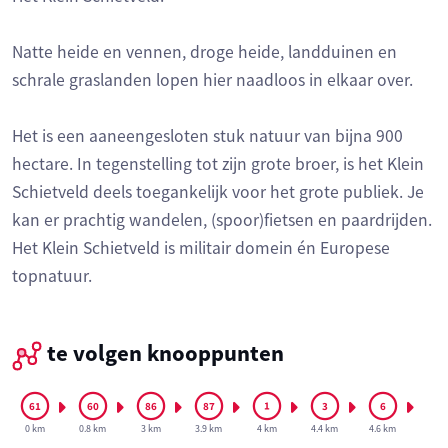
Natte heide en vennen, droge heide, landduinen en
schrale graslanden lopen hier naadloos in elkaar over.
Het is een aaneengesloten stuk natuur van bijna 900
hectare. In tegenstelling tot zijn grote broer, is het Klein
Schietveld deels toegankelijk voor het grote publiek. Je
kan er prachtig wandelen, (spoor)fietsen en paardrijden.
Het Klein Schietveld is militair domein én Europese
topnatuur.
te volgen knooppunten
0 km
0.8 km
3 km
3.9 km
4 km
4.4 km
4.6 km