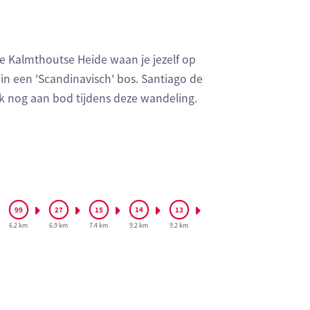
de Kalmthoutse Heide waan je jezelf op
 in een 'Scandinavisch' bos. Santiago de
 nog aan bod tijdens deze wandeling.
6.2 km
6.9 km
7.4 km
9.2 km
9.2 km