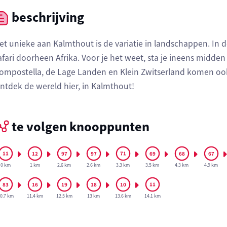
beschrijving
et unieke aan Kalmthout is de variatie in landschappen. In 
afari doorheen Afrika. Voor je het weet, sta je ineens midden
ompostella, de Lage Landen en Klein Zwitserland komen ook
ntdek de wereld hier, in Kalmthout!
te volgen knooppunten
0 km
1 km
2.6 km
2.6 km
3.3 km
3.5 km
4.3 km
4.9 km
0.7 km
11.4 km
12.5 km
13 km
13.6 km
14.1 km