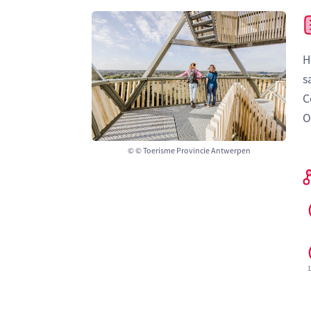
H
s
C
O
© © Toerisme Provincie Antwerpen
1