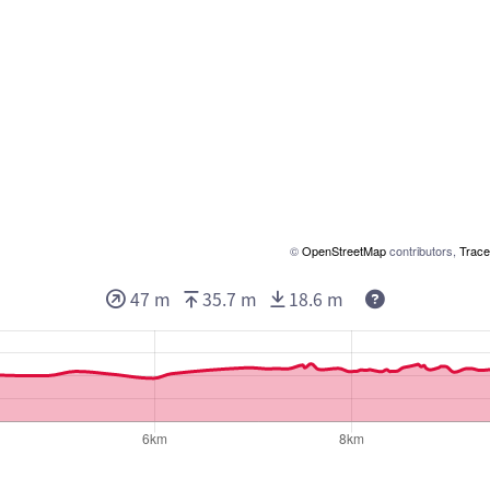
©
OpenStreetMap
contributors,
Trace
47 m
35.7 m
18.6 m