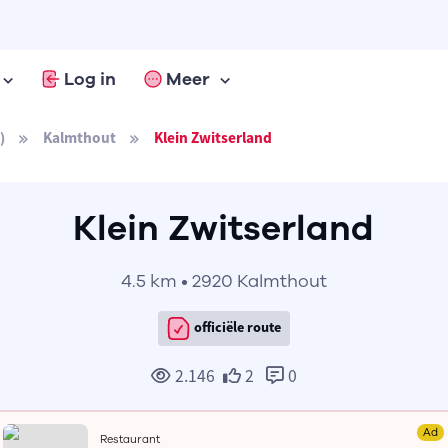
Log in
Meer
)
Kalmthout
Klein Zwitserland
Klein Zwitserland
4.5 km • 2920 Kalmthout
officiële route
2.146
2
0
Ad
Restaurant