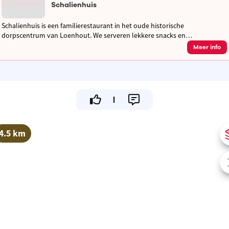
Schalienhuis
Schalienhuis is een familierestaurant in het oude historische
dorpscentrum van Loenhout. We serveren lekkere snacks en
brasseriegerechten, hebben een mooi en gezellig terras en een overdekte
Meer info
speeltuin
4.5 km