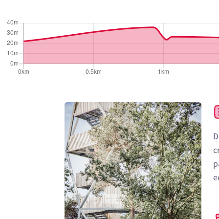
D
c
p
e