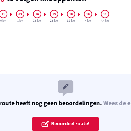
0 km
1 km
1.8 km
2.8 km
3.3 km
4 km
4.4 km
route heeft nog geen beoordelingen.
Wees de e
Beoordeel route!