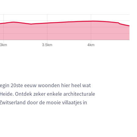
geven respectievelijk het aantal te stijgen meters, het hoo
 Begin 20ste eeuw woonden hier heel wat
e Heide. Ontdek zeker enkele architecturale
 Zwitserland door de mooie villaatjes in