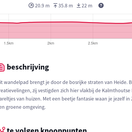
Deze waarden 
20.9 m
35.8 m
22 m
beschrijving
it wandelpad brengt je door de bosrijke straten van Heide.
reatievelingen, zij vestigden zich hier vlakbij de Kalmthouts
areltjes van huizen. Met een beetje fantasie waan je jezelf in
en groene omgeving.
te volgen knooppunten